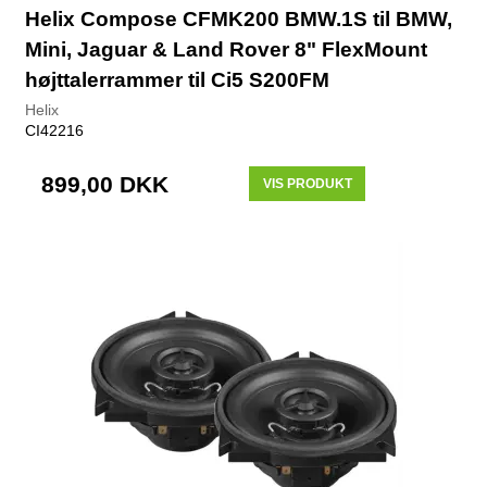
Helix Compose CFMK200 BMW.1S til BMW,
Mini, Jaguar & Land Rover 8" FlexMount
højttalerrammer til Ci5 S200FM
Helix
CI42216
899,00 DKK
VIS PRODUKT