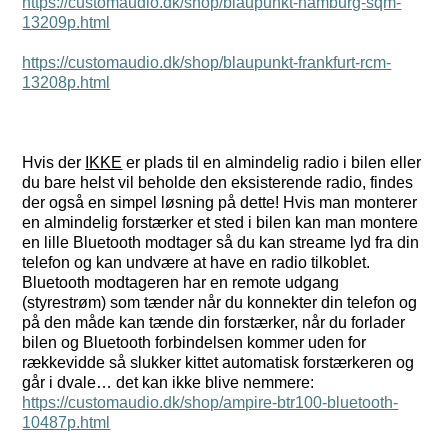
https://customaudio.dk/shop/blaupunkt-hamburg-sqm-
13209p.html
https://customaudio.dk/shop/blaupunkt-frankfurt-rcm-
13208p.html
Hvis der
IKKE
er plads til en almindelig radio i bilen eller
du bare helst vil beholde den eksisterende radio, findes
der også en simpel løsning på dette! Hvis man monterer
en almindelig forstærker et sted i bilen kan man montere
en lille Bluetooth modtager så du kan streame lyd fra din
telefon og kan undvære at have en radio tilkoblet.
Bluetooth modtageren har en remote udgang
(styrestrøm) som tænder når du konnekter din telefon og
på den måde kan tænde din forstærker, når du forlader
bilen og Bluetooth forbindelsen kommer uden for
rækkevidde så slukker kittet automatisk forstærkeren og
går i dvale… det kan ikke blive nemmere:
https://customaudio.dk/shop/ampire-btr100-bluetooth-
10487p.html