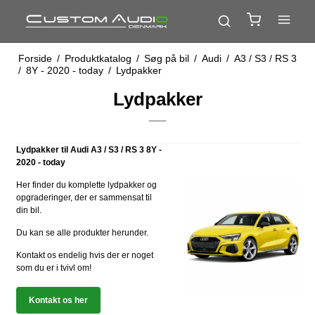
Forside
/
Produktkatalog
/
Søg på bil
/
Audi
/
A3 / S3 / RS 3
/
8Y - 2020 - today
/
Lydpakker
Lydpakker
Lydpakker til Audi A3 / S3 / RS 3 8Y -
2020 - today
Her finder du komplette lydpakker og
opgraderinger, der er sammensat til
din bil.
Du kan se alle produkter herunder.
Kontakt os endelig hvis der er noget
som du er i tvivl om!
Kontakt os her