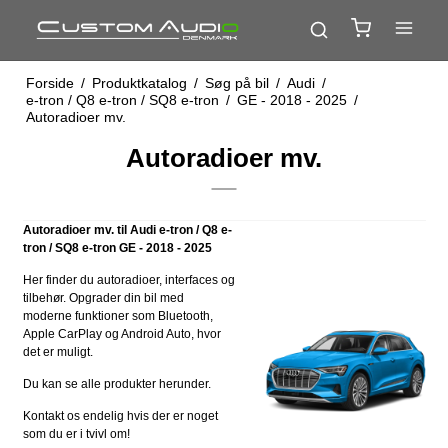
Forside
/
Produktkatalog
/
Søg på bil
/
Audi
/
e-tron / Q8 e-tron / SQ8 e-tron
/
GE - 2018 - 2025
/
Autoradioer mv.
Autoradioer mv.
Autoradioer mv. til Audi e-tron / Q8 e-
tron / SQ8 e-tron GE - 2018 - 2025
Her finder du autoradioer, interfaces og
tilbehør. Opgrader din bil med
moderne funktioner som Bluetooth,
Apple CarPlay og Android Auto, hvor
det er muligt.
Du kan se alle produkter herunder.
Kontakt os endelig hvis der er noget
som du er i tvivl om!