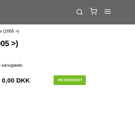
e (2005 >)
05 >)
e køreglæde.
0,00 DKK
VIS PRODUKT