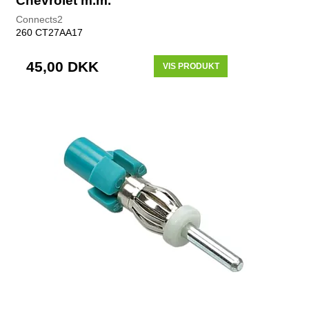
Chevrolet m.m.
Connects2
260 CT27AA17
45,00 DKK
VIS PRODUKT