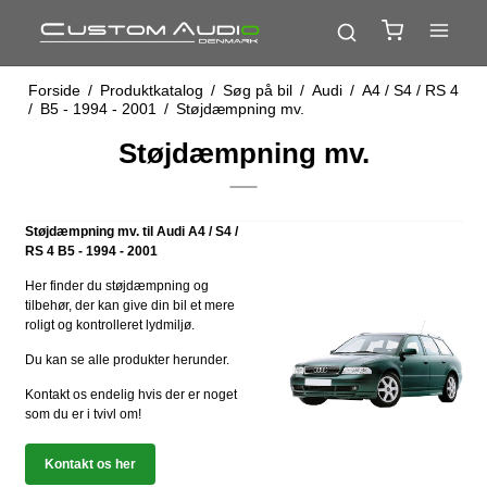
Forside
/
Produktkatalog
/
Søg på bil
/
Audi
/
A4 / S4 / RS 4
/
B5 - 1994 - 2001
/
Støjdæmpning mv.
Støjdæmpning mv.
Støjdæmpning mv. til Audi A4 / S4 /
RS 4 B5 - 1994 - 2001
Her finder du støjdæmpning og
tilbehør, der kan give din bil et mere
roligt og kontrolleret lydmiljø.
Du kan se alle produkter herunder.
Kontakt os endelig hvis der er noget
som du er i tvivl om!
Kontakt os her