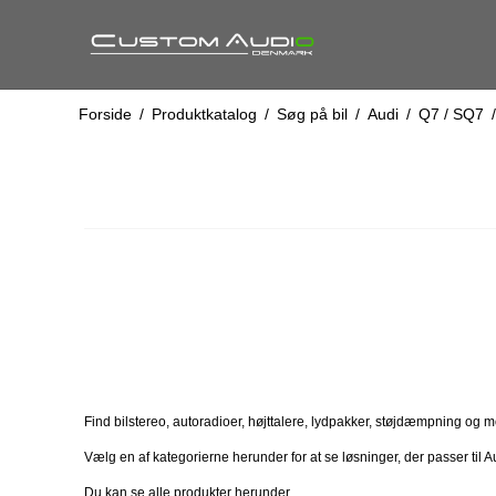
Forside
/
Produktkatalog
/
Søg på bil
/
Audi
/
Q7 / SQ7
/
Find bilstereo, autoradioer, højttalere, lydpakker, støjdæmpning og mobi
Vælg en af kategorierne herunder for at se løsninger, der passer til 
Du kan se alle produkter herunder.