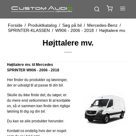
Forside
/
Produktkatalog
/
Søg på bil
/
Mercedes-Benz
/
SPRINTER-KLASSEN
/
W906 - 2006 - 2018
/
Højttalere mv.
Højttalere mv.
Højttalere mv. til Mercedes
SPRINTER W906 - 2006 - 2018
Her finder du produkter og løsninger,
der er udvalgt til at passe til din bil.
Skulle du ikke finde det, du søger, er
du mere end velkommen til at kontakte
os, så vi sammen kan finde den rigtige
løsning til dig og din bil.
Du kan se alle produkter herunder.
Kontakt os endelig hvis der er noget