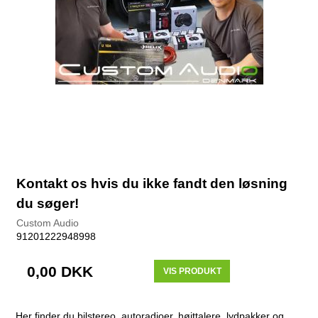
Kontakt os hvis du ikke fandt den løsning
du søger!
Custom Audio
91201222948998
0,00 DKK
VIS PRODUKT
Her finder du bilstereo, autoradioer, højttalere, lydpakker og