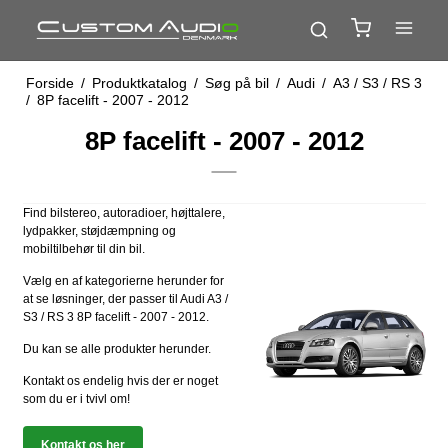
Forside
/
Produktkatalog
/
Søg på bil
/
Audi
/
A3 / S3 / RS 3
/
8P facelift - 2007 - 2012
8P facelift - 2007 - 2012
Find bilstereo, autoradioer, højttalere,
lydpakker, støjdæmpning og
mobiltilbehør til din bil.
Vælg en af kategorierne herunder for
at se løsninger, der passer til Audi A3 /
S3 / RS 3 8P facelift - 2007 - 2012.
Du kan se alle produkter herunder.
Kontakt os endelig hvis der er noget
som du er i tvivl om!
Kontakt os her