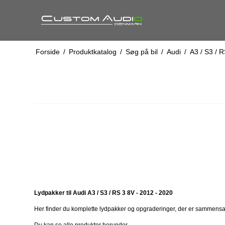
Forside
/
Produktkatalog
/
Søg på bil
/
Audi
/
A3 / S3 / R
Lydpakker til Audi A3 / S3 / RS 3 8V - 2012 - 2020
Her finder du komplette lydpakker og opgraderinger, der er sammensat t