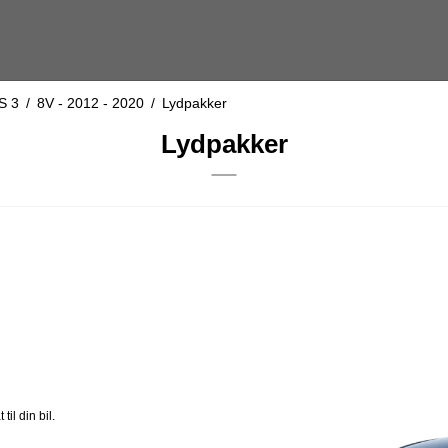
S 3
/
8V - 2012 - 2020
/
Lydpakker
Lydpakker
il din bil.