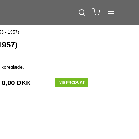
53 - 1957)
1957)
e køreglæde.
0,00 DKK
VIS PRODUKT