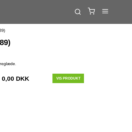
89)
89)
øreglæde.
0,00 DKK
VIS PRODUKT