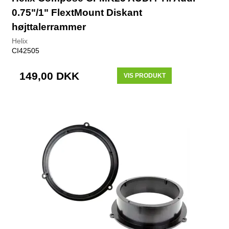
0.75"/1" FlextMount Diskant
højttalerrammer
Helix
CI42505
149,00 DKK
VIS PRODUKT