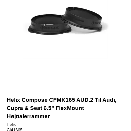
Helix Compose CFMK165 AUD.2 Til Audi,
Cupra & Seat 6.5" FlexMount
Højttalerrammer
Helix
CI41665