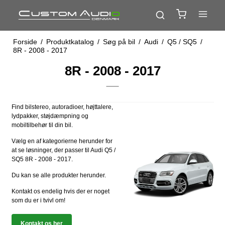
Forside
/
Produktkatalog
/
Søg på bil
/
Audi
/
Q5 / SQ5
/
8R - 2008 - 2017
8R - 2008 - 2017
Find bilstereo, autoradioer, højttalere,
lydpakker, støjdæmpning og
mobiltilbehør til din bil.
Vælg en af kategorierne herunder for
at se løsninger, der passer til Audi Q5 /
SQ5 8R - 2008 - 2017.
Du kan se alle produkter herunder.
Kontakt os endelig hvis der er noget
som du er i tvivl om!
Kontakt os her