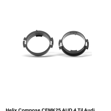
Helix Compose CFMK25 AUD.4 Til Audi