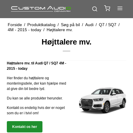
Forside
/
Produktkatalog
/
Søg på bil
/
Audi
/
Q7 / SQ7
/
4M - 2015 - today
/
Højttalere mv.
Højttalere mv.
Højttalere mv. til Audi Q7 / SQ7 4M -
2015 - today
Her finder du højttalere og
monteringsdele, der kan hjælpe med
at give din bil bedre lyd.
Du kan se alle produkter herunder.
Kontakt os endelig hvis der er noget
som du er i tvivl om!
Kontakt os her