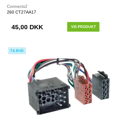
Connects2
260 CT27AA17
45,00 DKK
VIS PRODUKT
TILBUD