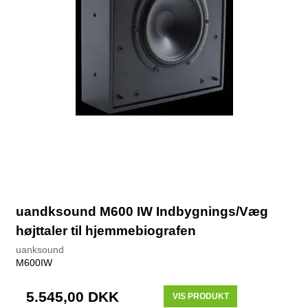
uandksound M600 IW Indbygnings/Væg
højttaler til hjemmebiografen
uanksound
M600IW
5.545,00 DKK
VIS PRODUKT