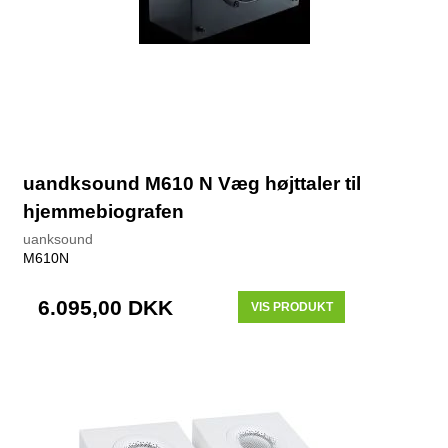
uandksound M610 N Væg højttaler til
hjemmebiografen
uanksound
M610N
6.095,00 DKK
VIS PRODUKT