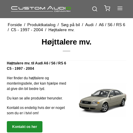
Forside
/
Produktkatalog
/
Søg på bil
/
Audi
/
A6 / S6 / RS 6
/
C5 - 1997 - 2004
/
Højttalere mv.
Højttalere mv.
Højttalere mv. til Audi A6 / S6 / RS 6
C5 - 1997 - 2004
Her finder du højttalere og
monteringsdele, der kan hjælpe med
at give din bil bedre lyd.
Du kan se alle produkter herunder.
Kontakt os endelig hvis der er noget
som du er i tvivl om!
Kontakt os her