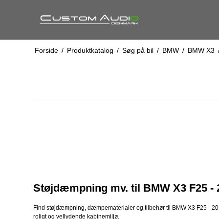
Forside
/
Produktkatalog
/
Søg på bil
/
BMW
/
BMW X3
Støjdæmpning mv. til BMW X3 F25 - 
Find støjdæmpning, dæmpematerialer og tilbehør til BMW X3 F25 - 2010
roligt og vellydende kabinemiljø.