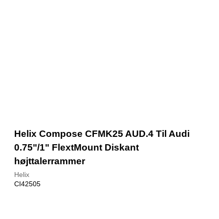
Helix Compose CFMK25 AUD.4 Til Audi
0.75"/1" FlextMount Diskant
højttalerrammer
Helix
CI42505