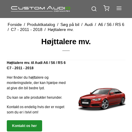
Forside
/
Produktkatalog
/
Søg på bil
/
Audi
/
A6 / S6 / RS 6
/
C7 - 2011 - 2018
/
Højttalere mv.
Højttalere mv.
Højttalere mv. til Audi A6 / S6 / RS 6
C7 - 2011 - 2018
Her finder du højttalere og
monteringsdele, der kan hjælpe med
at give din bil bedre lyd.
Du kan se alle produkter herunder.
Kontakt os endelig hvis der er noget
som du er i tvivl om!
Kontakt os her