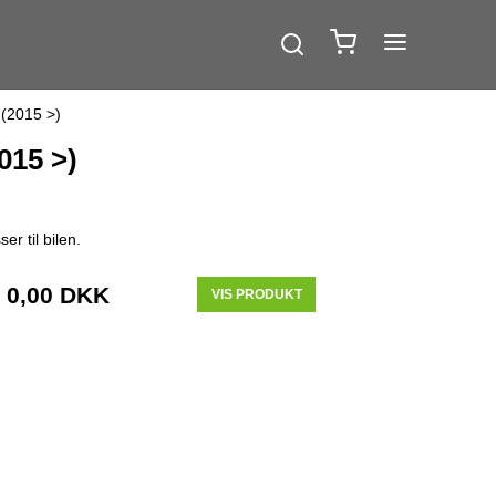
)(2015 >)
015 >)
r til bilen.
0,00 DKK
VIS PRODUKT