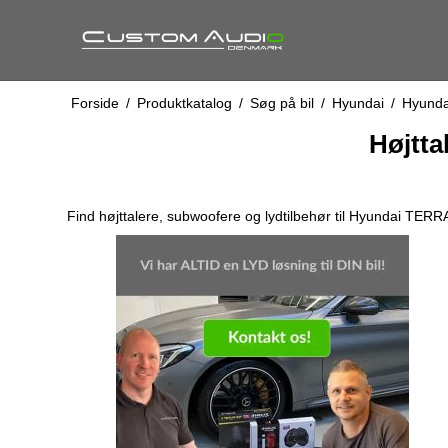
Forside
/
Produktkatalog
/
Søg på bil
/
Hyundai
/
Hyunda
Højtta
Find højttalere, subwoofere og lydtilbehør til Hyundai TERR