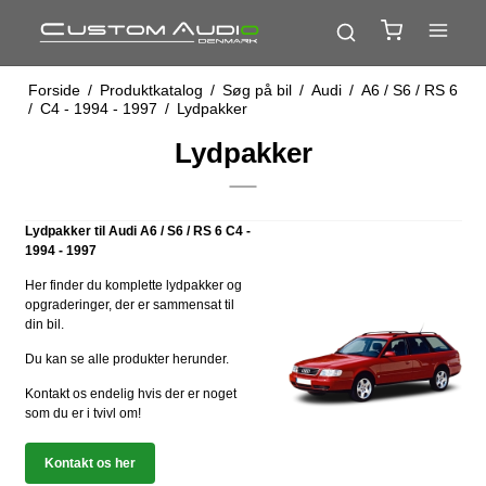
Forside
/
Produktkatalog
/
Søg på bil
/
Audi
/
A6 / S6 / RS 6
/
C4 - 1994 - 1997
/
Lydpakker
Lydpakker
Lydpakker til Audi A6 / S6 / RS 6 C4 -
1994 - 1997
Her finder du komplette lydpakker og
opgraderinger, der er sammensat til
din bil.
Du kan se alle produkter herunder.
Kontakt os endelig hvis der er noget
som du er i tvivl om!
Kontakt os her