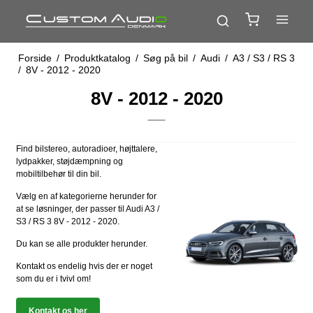
Forside
/
Produktkatalog
/
Søg på bil
/
Audi
/
A3 / S3 / RS 3
/
8V - 2012 - 2020
8V - 2012 - 2020
Find bilstereo, autoradioer, højttalere,
lydpakker, støjdæmpning og
mobiltilbehør til din bil.
Vælg en af kategorierne herunder for
at se løsninger, der passer til Audi A3 /
S3 / RS 3 8V - 2012 - 2020.
Du kan se alle produkter herunder.
Kontakt os endelig hvis der er noget
som du er i tvivl om!
Kontakt os her