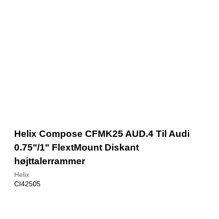
Helix Compose CFMK25 AUD.4 Til Audi
0.75"/1" FlextMount Diskant
højttalerrammer
Helix
CI42505