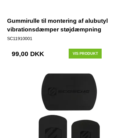
Gummirulle til montering af alubutyl
vibrationsdæmper støjdæmpning
SC11910001
99,00 DKK
VIS PRODUKT