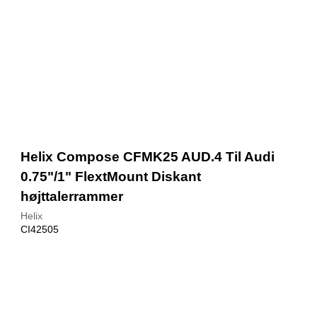
Helix Compose CFMK25 AUD.4 Til Audi
0.75"/1" FlextMount Diskant
højttalerrammer
Helix
CI42505