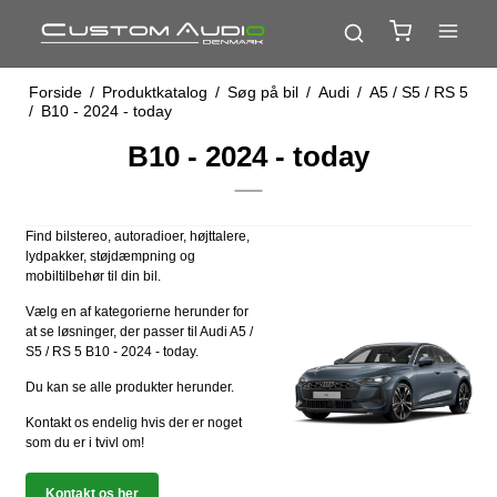
Forside
/
Produktkatalog
/
Søg på bil
/
Audi
/
A5 / S5 / RS 5
/
B10 - 2024 - today
B10 - 2024 - today
Find bilstereo, autoradioer, højttalere,
lydpakker, støjdæmpning og
mobiltilbehør til din bil.
Vælg en af kategorierne herunder for
at se løsninger, der passer til Audi A5 /
S5 / RS 5 B10 - 2024 - today.
Du kan se alle produkter herunder.
Kontakt os endelig hvis der er noget
som du er i tvivl om!
Kontakt os her