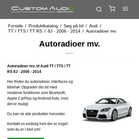
Forside
/
Produktkatalog
/
Søg på bil
/
Audi
/
TT / TTS / TT RS
/
8J - 2006 - 2014
/
Autoradioer mv.
Autoradioer mv.
Autoradioer mv. til Audi TT / TTS / TT
RS 8J - 2006 - 2014
Her finder du autoradioer, interfaces og
tilbehør. Opgrader din bil med
moderne funktioner som Bluetooth,
Apple CarPlay og Android Auto, hvor
det er muligt.
Du kan se alle produkter herunder.
Kontakt os endelig hvis der er noget
som du er i tvivl om!