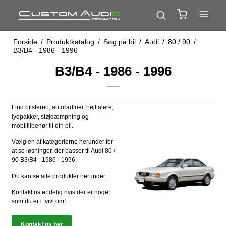
Forside
/
Produktkatalog
/
Søg på bil
/
Audi
/
80 / 90
/
B3/B4 - 1986 - 1996
B3/B4 - 1986 - 1996
Find bilstereo, autoradioer, højttalere,
lydpakker, støjdæmpning og
mobiltilbehør til din bil.
Vælg en af kategorierne herunder for
at se løsninger, der passer til Audi 80 /
90 B3/B4 - 1986 - 1996.
Du kan se alle produkter herunder.
Kontakt os endelig hvis der er noget
som du er i tvivl om!
Kontakt os her