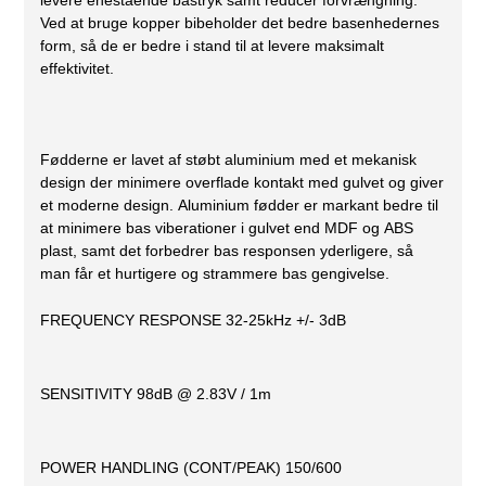
levere enestående bastryk samt reducer forvrængning.
Ved at bruge kopper bibeholder det bedre basenhedernes
form, så de er bedre i stand til at levere maksimalt
effektivitet.
Fødderne er lavet af støbt aluminium med et mekanisk
design der minimere overflade kontakt med gulvet og giver
et moderne design. Aluminium fødder er markant bedre til
at minimere bas viberationer i gulvet end MDF og ABS
plast, samt det forbedrer bas responsen yderligere, så
man får et hurtigere og strammere bas gengivelse.
FREQUENCY RESPONSE 32-25kHz +/- 3dB
SENSITIVITY 98dB @ 2.83V / 1m
POWER HANDLING (CONT/PEAK) 150/600